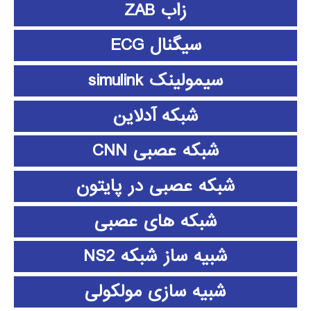
زاب ZAB
سیگنال ECG
سیمولینک simulink
شبکه آدلاین
شبکه عصبی CNN
شبکه عصبی در پایتون
شبکه های عصبی
شبیه ساز شبکه NS2
شبیه سازی مولکولی