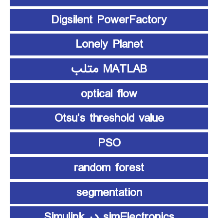
Digsilent PowerFactory
Lonely Planet
MATLAB متلب
optical flow
Otsu’s threshold value
PSO
random forest
segmentation
simElectronics در Simulink