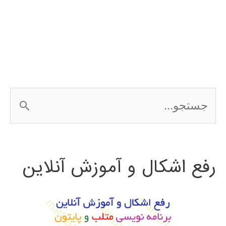
مدلسازی
آریما
ARIMA
در
ج
متلب
س
ت
رفع اشکال و آموزش آنلاین
ج
و
ب