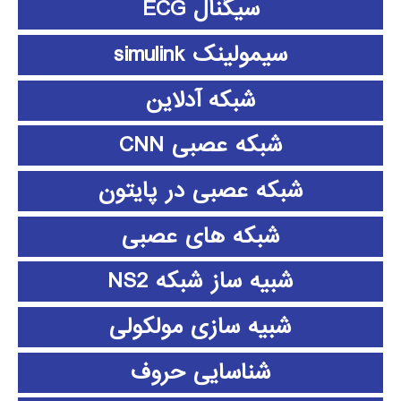
سیگنال ECG
سیمولینک simulink
شبکه آدلاین
شبکه عصبی CNN
شبکه عصبی در پایتون
شبکه های عصبی
شبیه ساز شبکه NS2
شبیه سازی مولکولی
شناسایی حروف