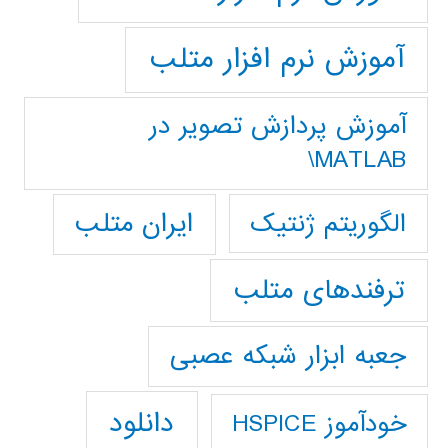
آموزش نرم افزار متلب
آموزش پردازش تصوير در
MATLAB\
ایران متلب
الگوریتم ژنتیک
ترفندهای متلب
جعبه ابزار شبکه عصبی
دانلود
خودآموز HSPICE