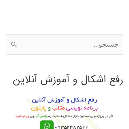
بردار
پشتیبان)
برای
ج
چند
س
کلاسی
ت
رفع اشکال و آموزش آنلاین
ج
و
ب
ر