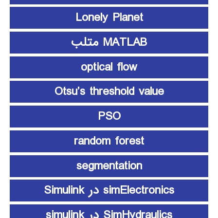
Lonely Planet
MATLAB متلب
optical flow
Otsu’s threshold value
PSO
random forest
segmentation
simElectronics در Simulink
SimHydraulics در simulink