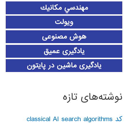
مهندسي مكانيك
ویولت
هوش مصنوعی
یادگیری عمیق
یادگیری ماشین در پایتون
نوشته‌های تازه
کد classical AI search algorithms