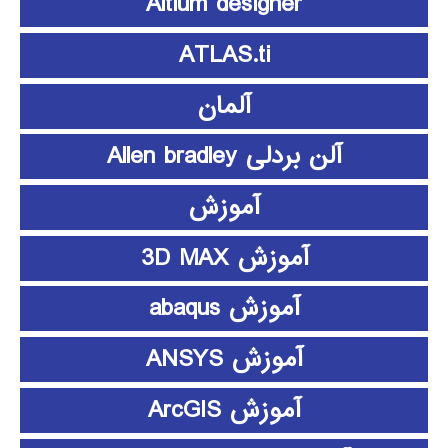
Altium designer
ATLAS.ti
آلمان
آلن بردلی Allen bradley
آموزش
آموزش 3D MAX
آموزش abaqus
آموزش ANSYS
آموزش ArcGIS