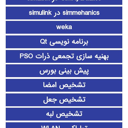
simmehanics در simulink
weka
برنامه نویسی Qt
بهنیه سازی تجمعی ذرات PSO
پیش بینی بورس
تشخیص امضا
تشخیص جعل
تشخیص لبه