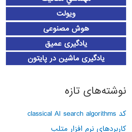
ویولت
هوش مصنوعی
یادگیری عمیق
یادگیری ماشین در پایتون
نوشته‌های تازه
کد classical AI search algorithms
کاربردهای نرم افزار متلب