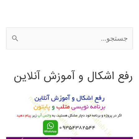
ج
س
ت
رفع اشکال و آموزش آنلاین
ج
و
ب
ر
ا