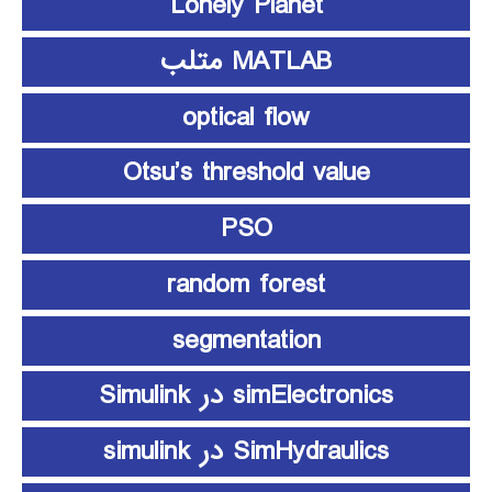
Lonely Planet
MATLAB متلب
optical flow
Otsu’s threshold value
PSO
random forest
segmentation
simElectronics در Simulink
SimHydraulics در simulink