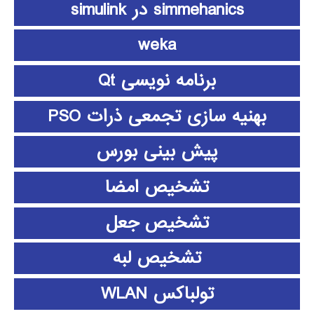
simmehanics در simulink
weka
برنامه نویسی Qt
بهنیه سازی تجمعی ذرات PSO
پیش بینی بورس
تشخیص امضا
تشخیص جعل
تشخیص لبه
تولباکس WLAN