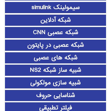
سیمولینک simulink
شبکه آدلاین
شبکه عصبی CNN
شبکه عصبی در پایتون
شبکه های عصبی
شبیه ساز شبکه NS2
شبیه سازی مولکولی
شناسایی حروف
فیلتر تطبیقی