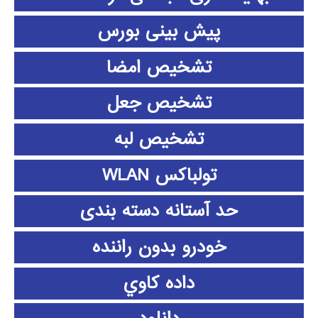
پیش بینی بورس
تشخیص امضا
تشخیص جعل
تشخیص لبه
تولباکس WLAN
حد آستانه دسته بندی
خودرو بدون راننده
داده كاوي