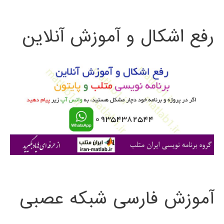
ت
رفع اشکال و آموزش آنلاین
ج
و
ب
ر
ا
ی
:
آموزش فارسی شبکه عصبی