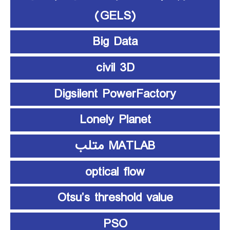
(GELS)
Big Data
civil 3D
Digsilent PowerFactory
Lonely Planet
MATLAB متلب
optical flow
Otsu’s threshold value
PSO