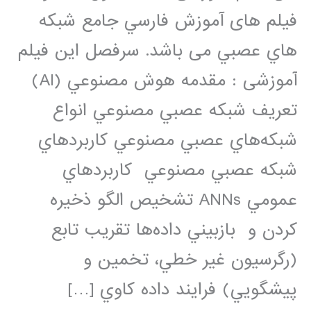
فيلم های آموزش فارسي جامع شبكه
هاي عصبي می باشد. سرفصل این فیلم
آموزشی : مقدمه هوش مصنوعي (AI)
تعريف شبکه عصبي مصنوعي انواع
شبکه‌هاي عصبي مصنوعي کاربردهاي
شبکه عصبي مصنوعي کاربردهاي
عمومي ANNs تشخيص الگو ذخيره
كردن و بازبيني داده‌ها تقريب تابع
(رگرسيون غير خطي، تخمين و
پيشگويي) فرايند داده کاوي […]