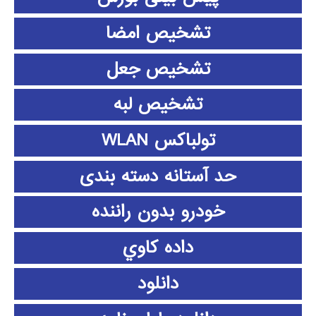
تشخیص امضا
تشخیص جعل
تشخیص لبه
تولباکس WLAN
حد آستانه دسته بندی
خودرو بدون راننده
داده كاوي
دانلود