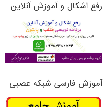
رفع اشکال و آموزش آنلاین
ج
و
ب
ر
ا
ی
:
آموزش فارسی شبکه عصبی