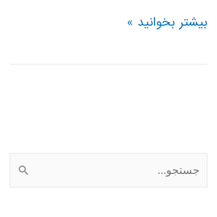
فیلم
بیشتر بخوانید »
آموزشی
مبانی
شبکه
های
عصبی
ج
س
ت