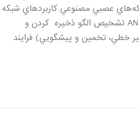
ه‌هاي عصبي مصنوعي کاربردهاي شبکه
عصبي مصنوعي کاربردهاي عمومي ANNs تشخيص الگو ذخيره كردن و
 غير خطي، تخمين و پيشگويي) فرايند