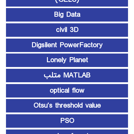
Big Data
civil 3D
Digsilent PowerFactory
Lonely Planet
MATLAB متلب
optical flow
Otsu’s threshold value
PSO