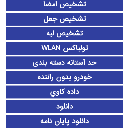
تشخیص امضا
تشخیص جعل
تشخیص لبه
تولباکس WLAN
حد آستانه دسته بندی
خودرو بدون راننده
داده كاوي
دانلود
دانلود پايان نامه