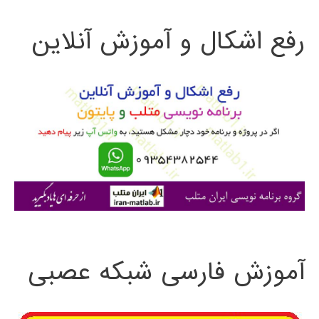
ت
رفع اشکال و آموزش آنلاین
ج
و
ب
ر
ا
ی
:
آموزش فارسی شبکه عصبی