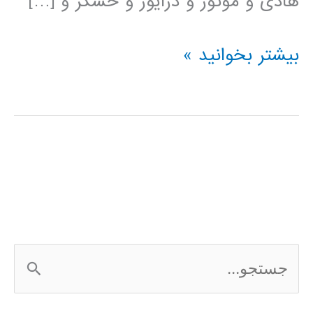
هادی و موتور و درایور و حسگر و […]
فیلم
بیشتر بخوانید »
آموزشی
simElectronics
در
simulink
ج
س