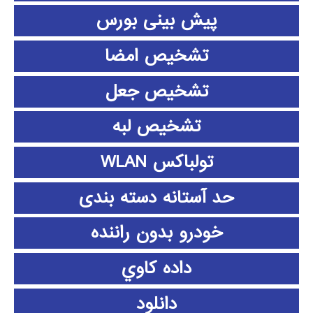
پیش بینی بورس
تشخیص امضا
تشخیص جعل
تشخیص لبه
تولباکس WLAN
حد آستانه دسته بندی
خودرو بدون راننده
داده كاوي
دانلود