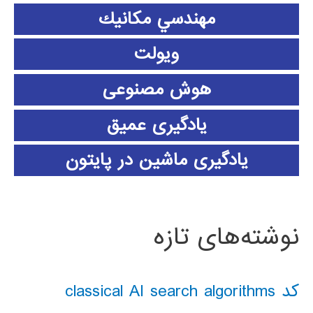
مهندسي مكانيك
ویولت
هوش مصنوعی
یادگیری عمیق
یادگیری ماشین در پایتون
نوشته‌های تازه
کد classical AI search algorithms