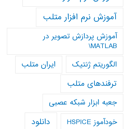
آموزش نرم افزار متلب
آموزش پردازش تصوير در
MATLAB\
ایران متلب
الگوریتم ژنتیک
ترفندهای متلب
جعبه ابزار شبکه عصبی
دانلود
خودآموز HSPICE