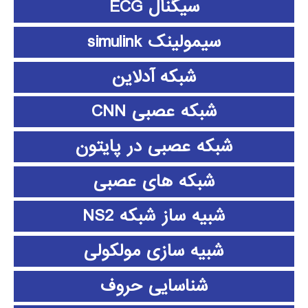
سیگنال ECG
سیمولینک simulink
شبکه آدلاین
شبکه عصبی CNN
شبکه عصبی در پایتون
شبکه های عصبی
شبیه ساز شبکه NS2
شبیه سازی مولکولی
شناسایی حروف