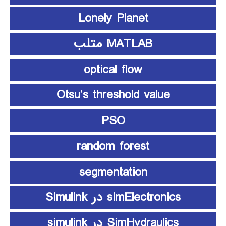
Lonely Planet
MATLAB متلب
optical flow
Otsu’s threshold value
PSO
random forest
segmentation
simElectronics در Simulink
SimHydraulics در simulink