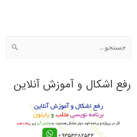
پایتون
ج
س
ت
رفع اشکال و آموزش آنلاین
ج
و
ب
ر