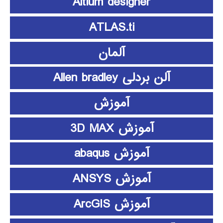
Altium designer
ATLAS.ti
آلمان
آلن بردلی Allen bradley
آموزش
آموزش 3D MAX
آموزش abaqus
آموزش ANSYS
آموزش ArcGIS