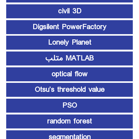
civil 3D
Digsilent PowerFactory
Lonely Planet
MATLAB متلب
optical flow
Otsu’s threshold value
PSO
random forest
segmentation