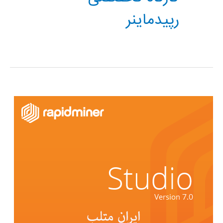
رپیدماینر