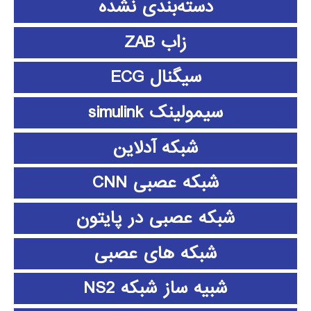
دسته‌بندی نشده
زاب ZAB
سیگنال ECG
سیمولینک simulink
شبکه آدلاین
شبکه عصبی CNN
شبکه عصبی در پایتون
شبکه های عصبی
شبیه ساز شبکه NS2