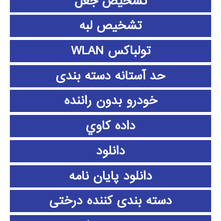
تشخیص جعل
تشخیص لبه
تولباکس WLAN
حد آستانه دسته بندی
خودرو بدون راننده
داده كاوي
دانلود
دانلود پايان نامه
دسته بندی کننده درختی