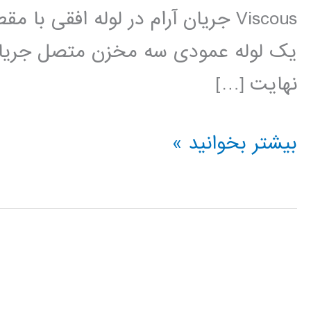
Viscous جریان آرام در لوله افقی ب
یک لوله عمودی سه مخزن متصل جریان
نهایت […]
مکانیک
بیشتر بخوانید »
سیالات
در
متلب