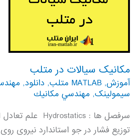
مکانیک سیالات در متلب
آموزش
,
MATLAB متلب
,
دانلود
,
مهندس
سیمولینک
,
مهندسي مكانيك
سرفصل ها : statics
توزیع فشار در جو استاندارد نیروی رو