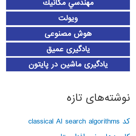
مهندسي مكانيك
ویولت
هوش مصنوعی
یادگیری عمیق
یادگیری ماشین در پایتون
نوشته‌های تازه
کد classical AI search algorithms