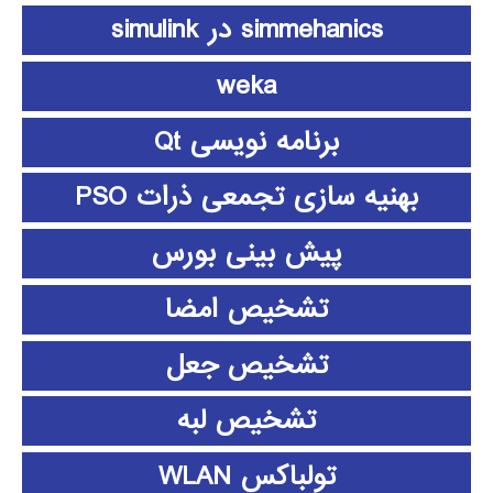
simmehanics در simulink
weka
برنامه نویسی Qt
بهنیه سازی تجمعی ذرات PSO
پیش بینی بورس
تشخیص امضا
تشخیص جعل
تشخیص لبه
تولباکس WLAN