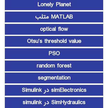
Lonely Planet
MATLAB متلب
optical flow
Otsu’s threshold value
PSO
random forest
segmentation
simElectronics در Simulink
SimHydraulics در simulink