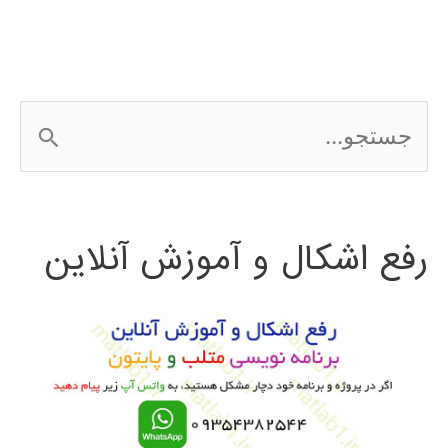
wordpress
ج
س
ت
رفع اشکال و آموزش آنلاین
ج
و
ب
ر
ا