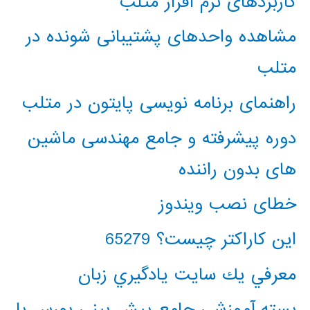
کاربردهای نرم افزار متلب
مشاهده واحدهای پشتیبانی شونده در
متلب
راهنمای برنامه نویسی پایتون در متلب
دوره پیشرفته و جامع مهندسی ماشین
های بدون راننده
خطای نصب ویندوز
این کاراکتر چیست؟ 65279
معرفي يك سايت يادگيري زبان
بسته آموزشی جامع پیش بینی بورس با