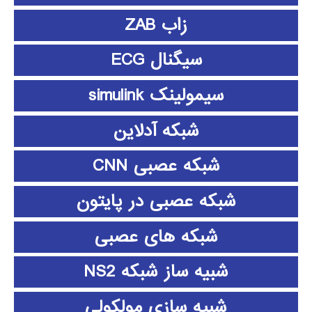
زاب ZAB
سیگنال ECG
سیمولینک simulink
شبکه آدلاین
شبکه عصبی CNN
شبکه عصبی در پایتون
شبکه های عصبی
شبیه ساز شبکه NS2
شبیه سازی مولکولی