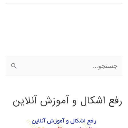
(signal
processing)
در
پایتون
ج
س
ت
رفع اشکال و آموزش آنلاین
ج
و
ب