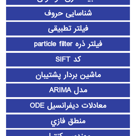
شناسایی حروف
فیلتر تطبیقی
فیلتر ذره particle filter
کد SIFT
ماشین بردار پشتیبان
مدل ARIMA
معادلات دیفرانسیل ODE
منطق فازي