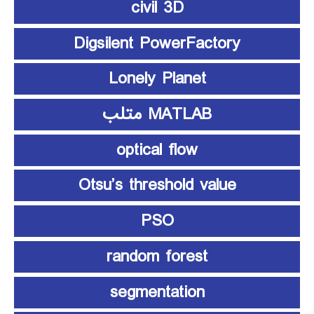
civil 3D
Digsilent PowerFactory
Lonely Planet
MATLAB متلب
optical flow
Otsu’s threshold value
PSO
random forest
segmentation