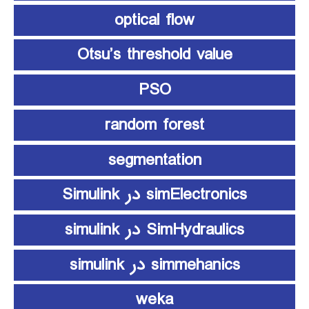
optical flow
Otsu’s threshold value
PSO
random forest
segmentation
simElectronics در Simulink
SimHydraulics در simulink
simmehanics در simulink
weka