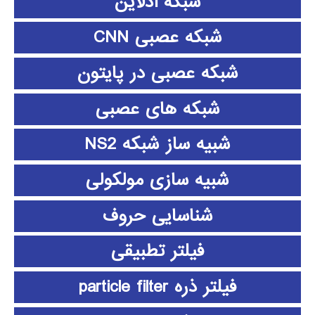
شبکه آدلاین
شبکه عصبی CNN
شبکه عصبی در پایتون
شبکه های عصبی
شبیه ساز شبکه NS2
شبیه سازی مولکولی
شناسایی حروف
فیلتر تطبیقی
فیلتر ذره particle filter