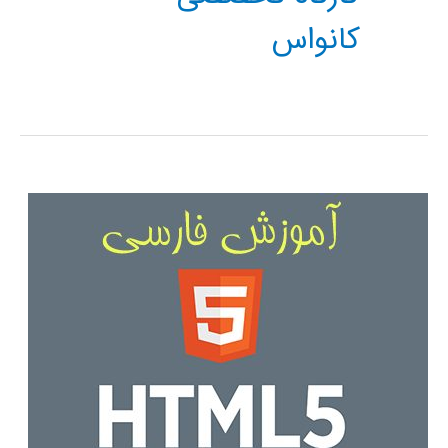
کانواس