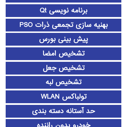
برنامه نویسی Qt
بهنیه سازی تجمعی ذرات PSO
پیش بینی بورس
تشخیص امضا
تشخیص جعل
تشخیص لبه
تولباکس WLAN
حد آستانه دسته بندی
خودرو بدون راننده