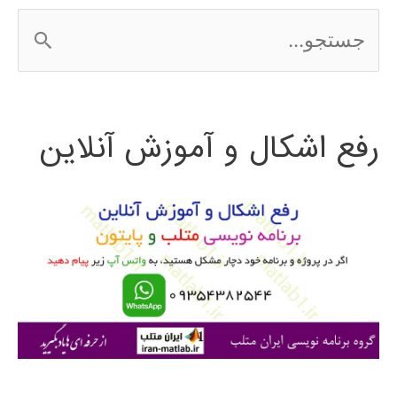
ج
س
ت
رفع اشکال و آموزش آنلاین
ج
و
ب
ر
ا
ی
: