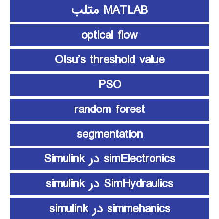
MATLAB متلب
optical flow
Otsu’s threshold value
PSO
random forest
segmentation
simElectronics در Simulink
SimHydraulics در simulink
simmehanics در simulink