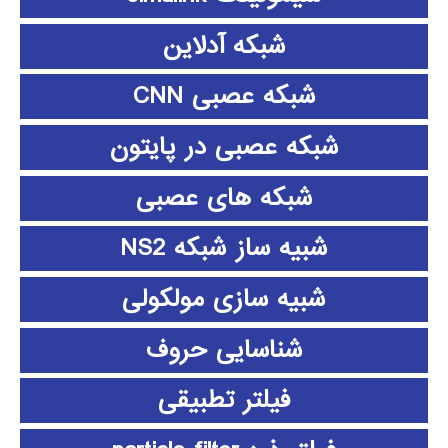
شبکه آدلاین
شبکه عصبی CNN
شبکه عصبی در پایتون
شبکه های عصبی
شبیه ساز شبکه NS2
شبیه سازی مولکولی
شناسایی حروف
فیلتر تطبیقی