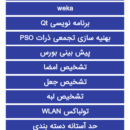
weka
برنامه نویسی Qt
بهنیه سازی تجمعی ذرات PSO
پیش بینی بورس
تشخیص امضا
تشخیص جعل
تشخیص لبه
تولباکس WLAN
حد آستانه دسته بندی