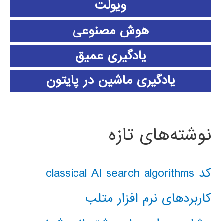
ویولت
هوش مصنوعی
یادگیری عمیق
یادگیری ماشین در پایتون
نوشته‌های تازه
کد classical AI search algorithms
کاربردهای نرم افزار متلب