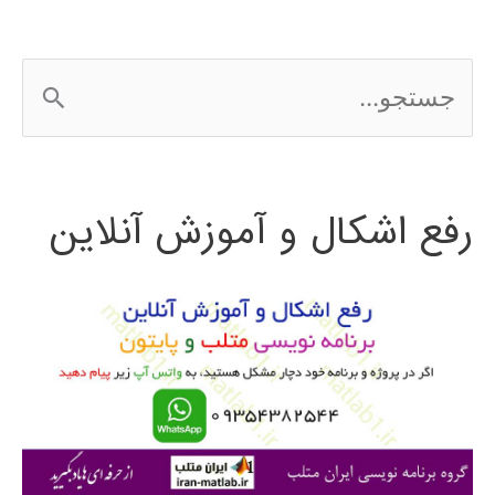
ج
س
ت
رفع اشکال و آموزش آنلاین
ج
و
ب
ر
ا
ی