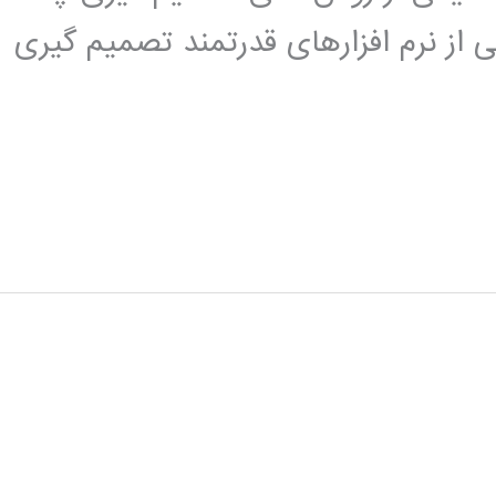
است. نرم افزار expert choice یکی از نرم افزارهای قدرتمند تصمیم گیری