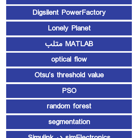
Digsilent PowerFactory
Lonely Planet
MATLAB متلب
optical flow
Otsu’s threshold value
PSO
random forest
segmentation
simElectronics در Simulink