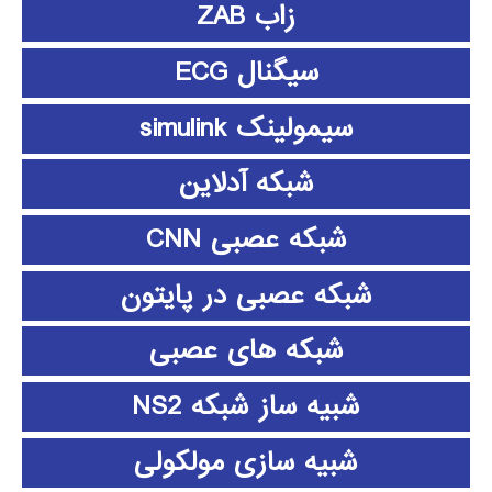
زاب ZAB
سیگنال ECG
سیمولینک simulink
شبکه آدلاین
شبکه عصبی CNN
شبکه عصبی در پایتون
شبکه های عصبی
شبیه ساز شبکه NS2
شبیه سازی مولکولی