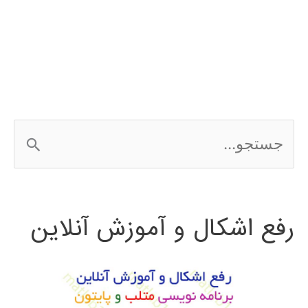
شبکه
عصبی
در
MATLAB
ج
با
س
مثال
ت
رفع اشکال و آموزش آنلاین
ج
و
ب