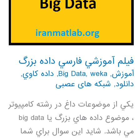
فيلم آموزشي فارسي داده بزرگ
آموزش
,
weka
,
Big Data
,
داده كاوي
,
دانلود
,
شبکه های عصبی
يكي از موضوعات داغ در رشته كامپيوتر
، موضوع داده هاي بزرگ يا big data
مي باشد. شايد اين سوال براي شما