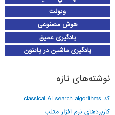
ویولت
هوش مصنوعی
یادگیری عمیق
یادگیری ماشین در پایتون
نوشته‌های تازه
کد classical AI search algorithms
کاربردهای نرم افزار متلب