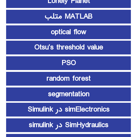
Lonely Planet
MATLAB متلب
optical flow
Otsu’s threshold value
PSO
random forest
segmentation
simElectronics در Simulink
SimHydraulics در simulink