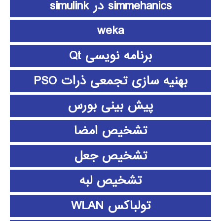
simmehanics در simulink
weka
برنامه نویسی Qt
بهنیه سازی تجمعی ذرات PSO
پیش بینی بورس
تشخیص امضا
تشخیص جعل
تشخیص لبه
تولباکس WLAN