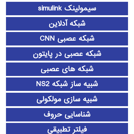
سیمولینک simulink
شبکه آدلاین
شبکه عصبی CNN
شبکه عصبی در پایتون
شبکه های عصبی
شبیه ساز شبکه NS2
شبیه سازی مولکولی
شناسایی حروف
فیلتر تطبیقی