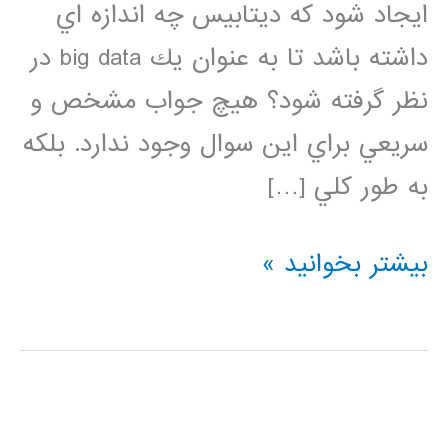
ايجاد شود كه ديتابيس چه اندازه اي
داشته باشد تا به عنوان يك big data در
نظر گرفته شود؟ هيچ جواب مشخص و
سريعي براي اين سوال وجود ندارد. بلكه
به طور كلي […]
فيلم
بیشتر بخوانید »
آموزشي
فارسي
داده
بزرگ