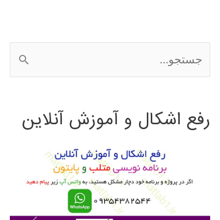
ج
س
ت
رفع اشکال و آموزش آنلاین
ج
و
ب
ر
ا