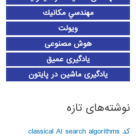
مهندسي مكانيك
ویولت
هوش مصنوعی
یادگیری عمیق
یادگیری ماشین در پایتون
نوشته‌های تازه
کد classical AI search algorithms