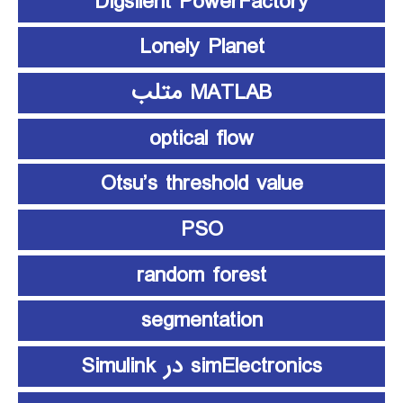
Digsilent PowerFactory
Lonely Planet
MATLAB متلب
optical flow
Otsu’s threshold value
PSO
random forest
segmentation
simElectronics در Simulink