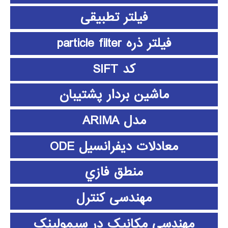
فیلتر تطبیقی
فیلتر ذره particle filter
کد SIFT
ماشین بردار پشتیبان
مدل ARIMA
معادلات دیفرانسیل ODE
منطق فازي
مهندسی کنترل
مهندسی مکانیک در سیمولینک