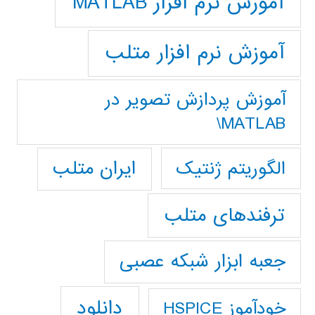
آموزش نرم افزار MATLAB
آموزش نرم افزار متلب
آموزش پردازش تصوير در
MATLAB\
ایران متلب
الگوریتم ژنتیک
ترفندهای متلب
جعبه ابزار شبکه عصبی
دانلود
خودآموز HSPICE