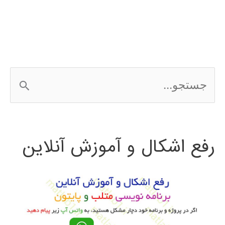
ج
س
ت
رفع اشکال و آموزش آنلاین
ج
و
ب
ر