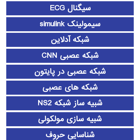
سیگنال ECG
سیمولینک simulink
شبکه آدلاین
شبکه عصبی CNN
شبکه عصبی در پایتون
شبکه های عصبی
شبیه ساز شبکه NS2
شبیه سازی مولکولی
شناسایی حروف