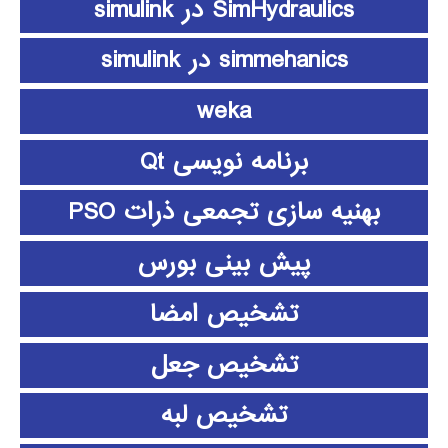
SimHydraulics در simulink
simmehanics در simulink
weka
برنامه نویسی Qt
بهنیه سازی تجمعی ذرات PSO
پیش بینی بورس
تشخیص امضا
تشخیص جعل
تشخیص لبه