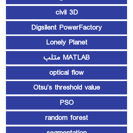
civil 3D
Digsilent PowerFactory
Lonely Planet
MATLAB متلب
optical flow
Otsu’s threshold value
PSO
random forest
segmentation