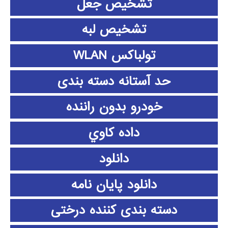
تشخیص جعل
تشخیص لبه
تولباکس WLAN
حد آستانه دسته بندی
خودرو بدون راننده
داده كاوي
دانلود
دانلود پايان نامه
دسته بندی کننده درختی