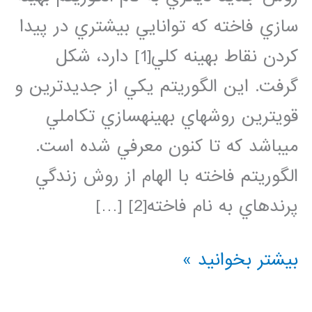
سازي فاخته كه توانايي بيشتري در پيدا
كردن نقاط بهينه كلي[1] دارد، شكل
گرفت. اين الگوريتم يكي از جديدترين و
قويترين روشهاي بهينهسازي تكاملي
ميباشد كه تا كنون معرفي شده است.
الگوريتم فاخته با الهام از روش زندگي
پرندهاي به نام فاخته[2] […]
فیلم
بیشتر بخوانید »
آموزش