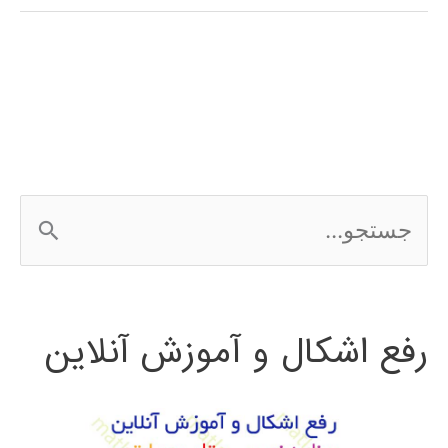
فارسی
الگوریتم
جستجوی
فاخته
cuckoo
ج
search
س
ت
رفع اشکال و آموزش آنلاین
ج
و
ب