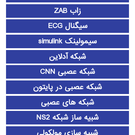
زاب ZAB
سیگنال ECG
سیمولینک simulink
شبکه آدلاین
شبکه عصبی CNN
شبکه عصبی در پایتون
شبکه های عصبی
شبیه ساز شبکه NS2
شبیه سازی مولکولی