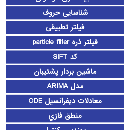
شناسایی حروف
فیلتر تطبیقی
فیلتر ذره particle filter
کد SIFT
ماشین بردار پشتیبان
مدل ARIMA
معادلات دیفرانسیل ODE
منطق فازي