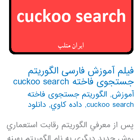
فیلم آموزش فارسی الگوریتم
جستجوی فاخته cuckoo search
آموزش
,
الگوریتم جستجوی فاخته
cuckoo search
,
داده كاوي
,
دانلود
پس از معرفي الگوريتم رقابت استعماري
روش جديد ديگري به نام الگوريتم بهينه