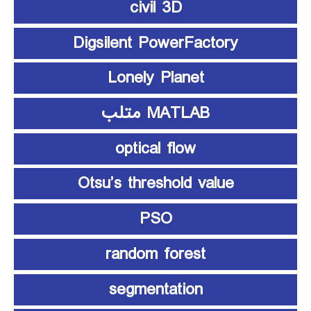
civil 3D
Digsilent PowerFactory
Lonely Planet
MATLAB متلب
optical flow
Otsu’s threshold value
PSO
random forest
segmentation