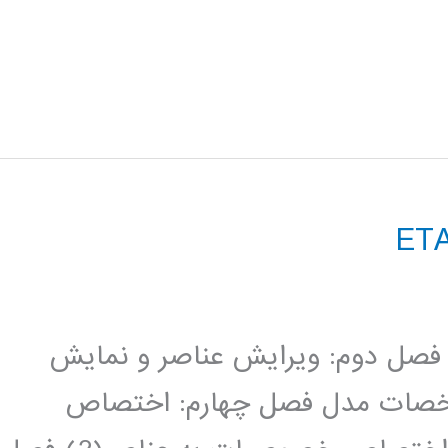
صل اول: تشریح محیط برنامه Etabs فصل دوم: ویرایش عناصر و نمایش
خصات مدل فصل چهارم: اختصاص