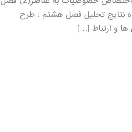
خصوصیات به عناصر(1) فصل پنجم: :اختصاص خصوصیات به عناصر(2) فصل
 نتایج تحلیل فصل هشتم : طرح
ا و ارتباط […]