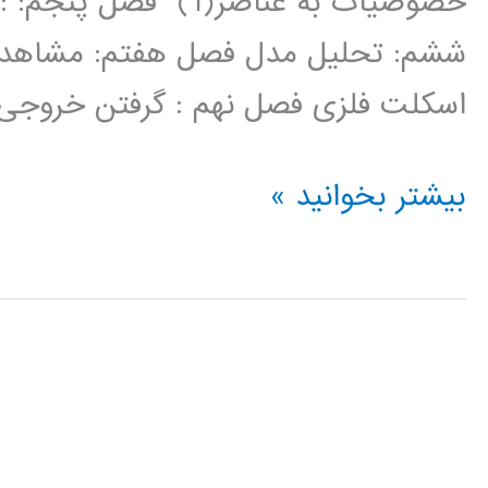
ششم: تحلیل مدل فصل هفتم: مشاهده
اسکلت فلزی فصل نهم : گرفتن خروجی ه
فیلم
بیشتر بخوانید »
آموزش
فارسی
نرم
افزار
ETABS