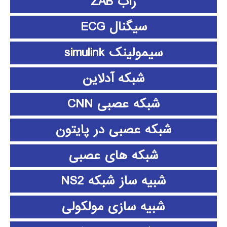
زاب ZAB
سیگنال ECG
سیمولینک simulink
شبکه آدلاین
شبکه عصبی CNN
شبکه عصبی در پایتون
شبکه های عصبی
شبیه ساز شبکه NS2
شبیه سازی مولکولی