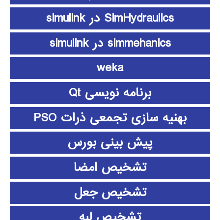
SimHydraulics در simulink
simmehanics در simulink
weka
برنامه نویسی Qt
بهنیه سازی تجمعی ذرات PSO
پیش بینی بورس
تشخیص امضا
تشخیص جعل
تشخیص لبه