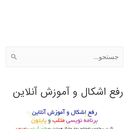
expert
choice
ج
س
ت
رفع اشکال و آموزش آنلاین
ج
و
ب