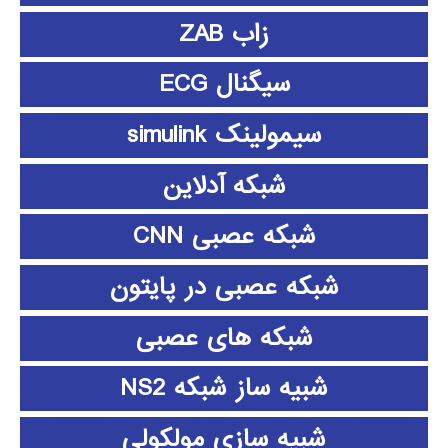
زاب ZAB
سیگنال ECG
سیمولینک simulink
شبکه آدلاین
شبکه عصبی CNN
شبکه عصبی در پایتون
شبکه های عصبی
شبیه ساز شبکه NS2
شبیه سازی مولکولی