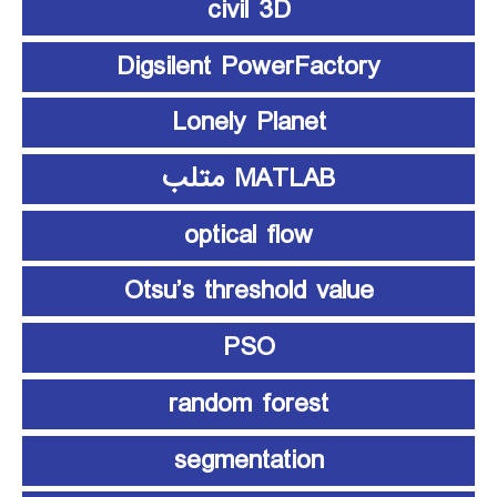
civil 3D
Digsilent PowerFactory
Lonely Planet
MATLAB متلب
optical flow
Otsu’s threshold value
PSO
random forest
segmentation