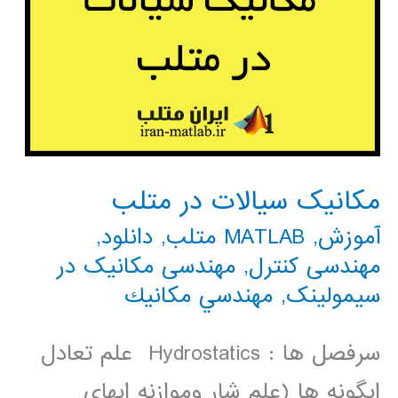
مکانیک سیالات در متلب
آموزش
,
MATLAB متلب
,
دانلود
,
مهندسی کنترل
,
مهندسی مکانیک در
سیمولینک
,
مهندسي مكانيك
سرفصل ها : Hydrostatics علم تعادل
ابگونه ها (علم شار وموازنه ابهای