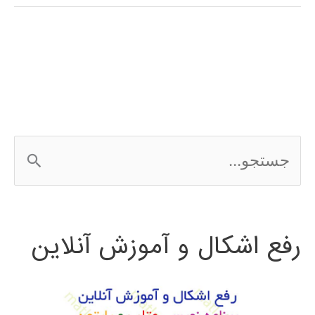
در
متلب
ج
س
ت
رفع اشکال و آموزش آنلاین
ج
و
ب