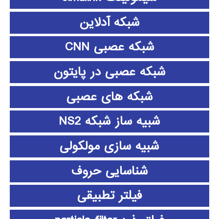
شبکه آدلاین
شبکه عصبی CNN
شبکه عصبی در پایتون
شبکه های عصبی
شبیه ساز شبکه NS2
شبیه سازی مولکولی
شناسایی حروف
فیلتر تطبیقی