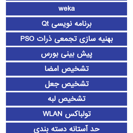
weka
برنامه نویسی Qt
بهنیه سازی تجمعی ذرات PSO
پیش بینی بورس
تشخیص امضا
تشخیص جعل
تشخیص لبه
تولباکس WLAN
حد آستانه دسته بندی