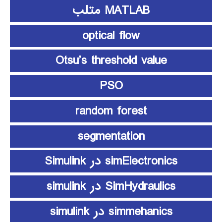
MATLAB متلب
optical flow
Otsu’s threshold value
PSO
random forest
segmentation
simElectronics در Simulink
SimHydraulics در simulink
simmehanics در simulink