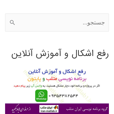
ج
س
ت
رفع اشکال و آموزش آنلاین
ج
و
ب
ر
ا
ی