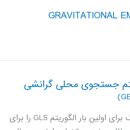
 GRAVITATIONAL EMULATION
یتم جستجوی محلی گرانشی
مقدمه : در سال 1995 وادریس و تسانگ برای اولین بار الگوریتم GLS را برای