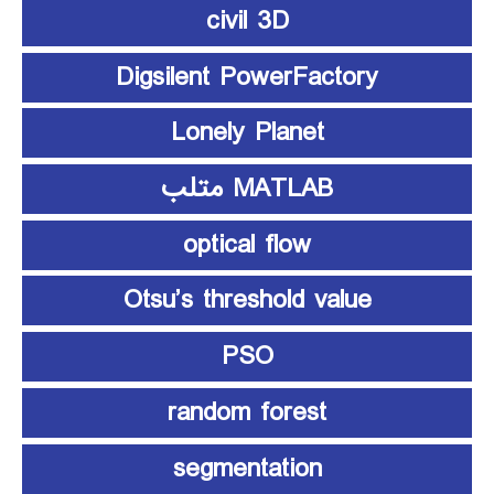
civil 3D
Digsilent PowerFactory
Lonely Planet
MATLAB متلب
optical flow
Otsu’s threshold value
PSO
random forest
segmentation