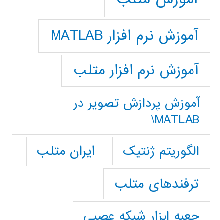
آموزش نرم افزار MATLAB
آموزش نرم افزار متلب
آموزش پردازش تصوير در
MATLAB\
ایران متلب
الگوریتم ژنتیک
ترفندهای متلب
جعبه ابزار شبکه عصبی