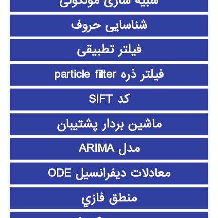
شبیه سازی مولکولی
شناسایی حروف
فیلتر تطبیقی
فیلتر ذره particle filter
کد SIFT
ماشین بردار پشتیبان
مدل ARIMA
معادلات دیفرانسیل ODE
منطق فازي