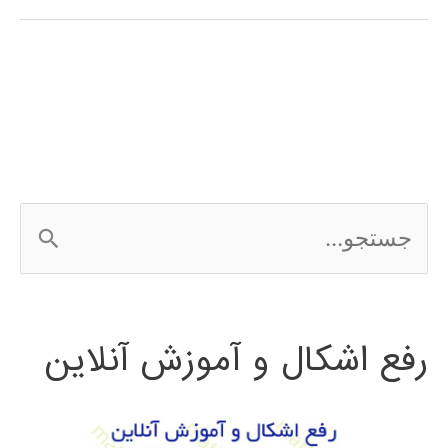
در
پایتون
ج
س
ت
رفع اشکال و آموزش آنلاین
ج
و