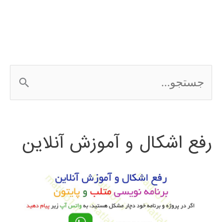
افزار
آنالیز
داده
ج
های
س
کیفی
ت
MAXQDA
رفع اشکال و آموزش آنلاین
ج
و
ب
ر