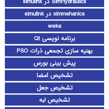
SimHydraulics در simulink
simmehanics در simulink
weka
برنامه نویسی Qt
بهنیه سازی تجمعی ذرات PSO
پیش بینی بورس
تشخیص امضا
تشخیص جعل
تشخیص لبه