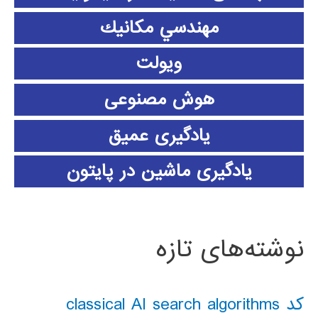
مهندسي مكانيك
ویولت
هوش مصنوعی
یادگیری عمیق
یادگیری ماشین در پایتون
نوشته‌های تازه
کد classical AI search algorithms