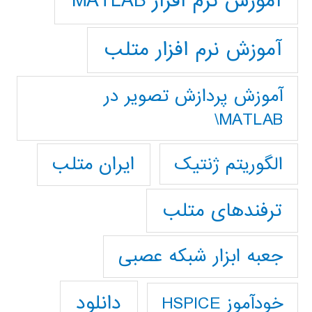
آموزش نرم افزار MATLAB
آموزش نرم افزار متلب
آموزش پردازش تصوير در
MATLAB\
ایران متلب
الگوریتم ژنتیک
ترفندهای متلب
جعبه ابزار شبکه عصبی
دانلود
خودآموز HSPICE