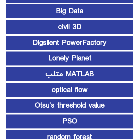
Big Data
civil 3D
Digsilent PowerFactory
Lonely Planet
MATLAB متلب
optical flow
Otsu’s threshold value
PSO
random forest