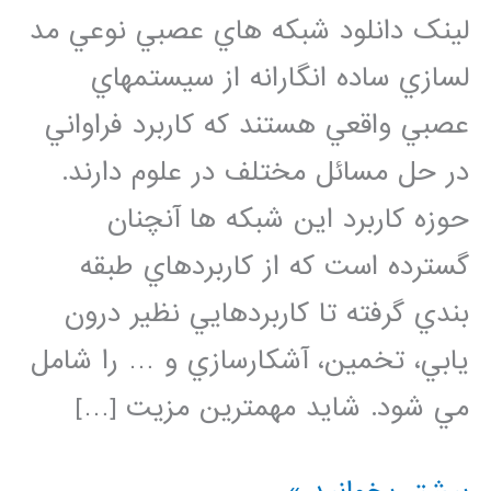
لینک دانلود شبكه هاي عصبي نوعي مد
لسازي ساده انگارانه از سيستمهاي
عصبي واقعي هستند كه كاربرد فراواني
در حل مسائل مختلف در علوم دارند.
حوزه كاربرد اين شبكه ها آنچنان
گسترده است كه از كاربردهاي طبقه
بندي گرفته تا كاربردهايي نظير درون
يابي، تخمين، آشكارسازي و … را شامل
مي شود. شايد مهمترين مزيت […]