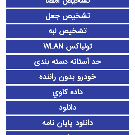
تشخیص امضا
تشخیص جعل
تشخیص لبه
تولباکس WLAN
حد آستانه دسته بندی
خودرو بدون راننده
داده كاوي
دانلود
دانلود پايان نامه