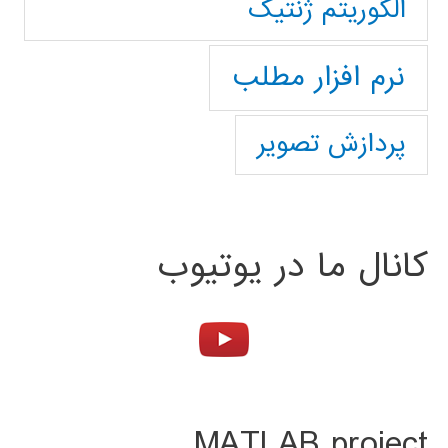
الگوریتم ژنتیک
نرم افزار مطلب
پردازش تصویر
کانال ما در یوتیوب
MATLAB project