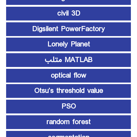
civil 3D
Digsilent PowerFactory
Lonely Planet
MATLAB متلب
optical flow
Otsu’s threshold value
PSO
random forest