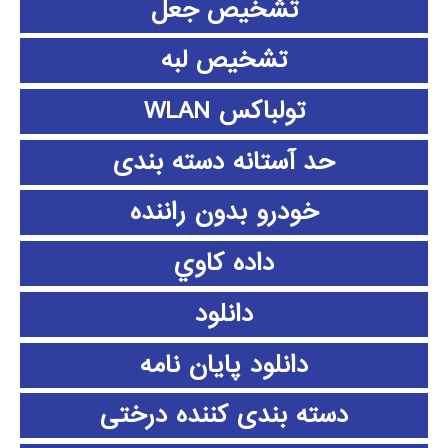
تشخیص جعل
تشخیص لبه
تولباکس WLAN
حد آستانه دسته بندی
خودرو بدون راننده
داده كاوي
دانلود
دانلود پايان نامه
دسته بندی کننده درختی