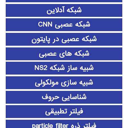
شبکه آدلاین
شبکه عصبی CNN
شبکه عصبی در پایتون
شبکه های عصبی
شبیه ساز شبکه NS2
شبیه سازی مولکولی
شناسایی حروف
فیلتر تطبیقی
فیلتر ذره particle filter