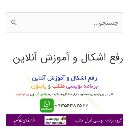
آماری
ج
SPSS
س
ت
رفع اشکال و آموزش آنلاین
ج
و
ب
ر
ا
ی