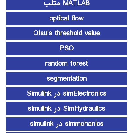
MATLAB متلب
optical flow
Otsu’s threshold value
PSO
random forest
segmentation
simElectronics در Simulink
SimHydraulics در simulink
simmehanics در simulink