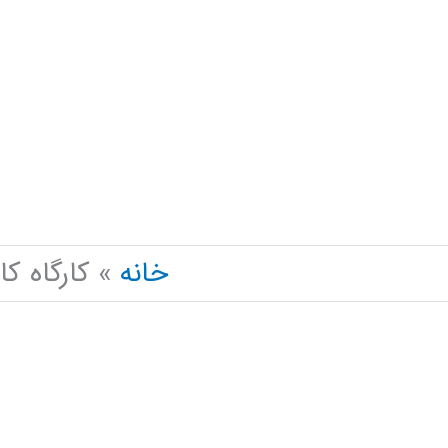
رش
ه
حتوا
خانه
کارگاه ک