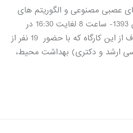
 های عصبی مصنوعی و الگوريتم های
بهينه سازي در تاريخ 18 لغايت 20 آبان 1393- ساعت 8 لغايت 16:30 در
پژوهشکده محيط زيست برگزار شد.هدف از اين کارگاه که با حضور 19 نفر از
سی ارشد و دکتری) بهداشت محيط،