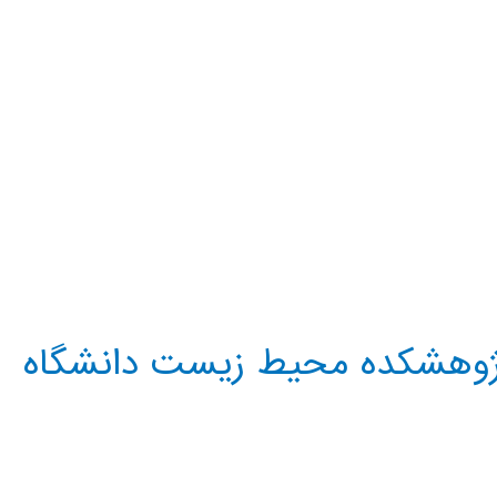
ر پژوهشکده محيط زيست دانشگاه