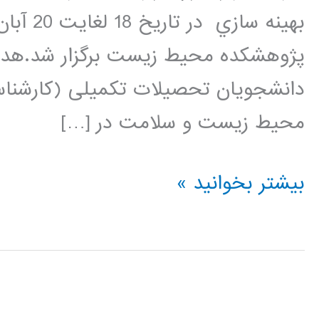
دانشجويان تحصيلات تکميلی (کارشنا
محيط زيست و سلامت در […]
کارگاه
بیشتر بخوانید »
کاربرد
نرم
افزار
متلب