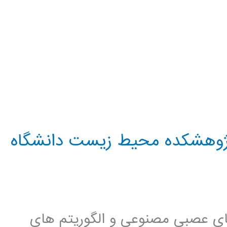
ر پژوهشکده محيط زيست دانشگاه
 های عصبی مصنوعی و الگوريتم های