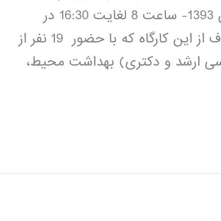
بهينه سازي در تاريخ 18 لغايت 20 آبان 1393- ساعت 8 لغايت 16:30 در
پژوهشکده محيط زيست برگزار شد.هدف از اين کارگاه که با حضور 19 نفر از
سی ارشد و دکتری) بهداشت محيط،