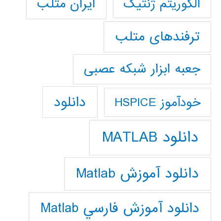
ایران متلب
الگوریتم ژنتیک
ترفندهای متلب
جعبه ابزار شبکه عصبی
دانلود
خودآموز HSPICE
دانلود MATLAB
دانلود آموزش Matlab
دانلود آموزش فارسي Matlab