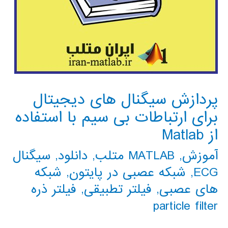
پردازش سیگنال های دیجیتال
برای ارتباطات بی سیم با استفاده
از Matlab
آموزش
,
MATLAB متلب
,
دانلود
,
سیگنال
ECG
,
شبکه عصبی در پایتون
,
شبکه
های عصبی
,
فیلتر تطبیقی
,
فیلتر ذره
particle filter