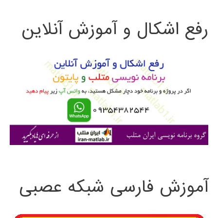
ت
استفاده
رفع اشکال و آموزش آنلاین
ج
از
و
Matlab
ب
ر
ا
ی
:
آموزش فارسی شبکه عصبی