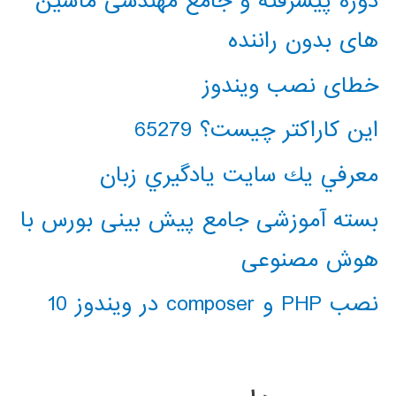
دوره پیشرفته و جامع مهندسی ماشین
های بدون راننده
خطای نصب ویندوز
این کاراکتر چیست؟ 65279
معرفي يك سايت يادگيري زبان
بسته آموزشی جامع پیش بینی بورس با
هوش مصنوعی
نصب PHP و composer در ویندوز 10