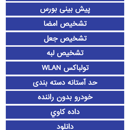
پیش بینی بورس
تشخیص امضا
تشخیص جعل
تشخیص لبه
تولباکس WLAN
حد آستانه دسته بندی
خودرو بدون راننده
داده كاوي
دانلود