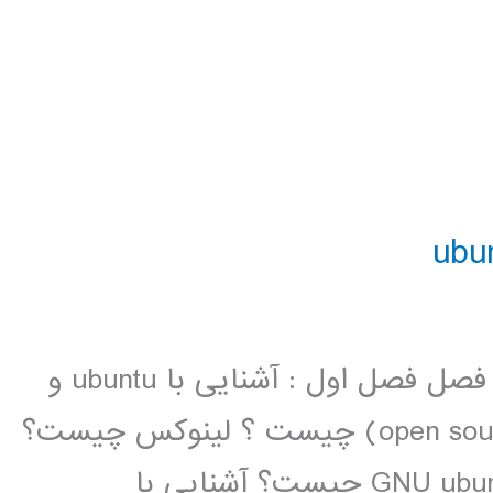
فیلم آموزشی جامع لینوکس ubuntu 16 فصل فصل اول : آشنایی با ubuntu و
نصب و حدف آن نرم افزار متن باز (open source) چیست ؟ لینوکس چیست؟
آشنایی با توزیع های لینوکس پروژه GNU ubuntu چیست؟ آشنایی با