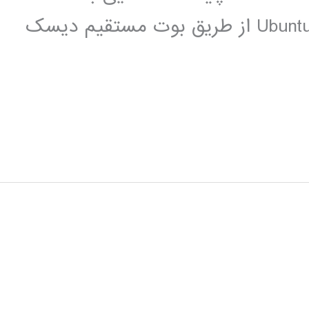
اصطلاخات مورد نیاز در Ubuntu نصب Ubuntu از طریق بوت مستقیم دیسک