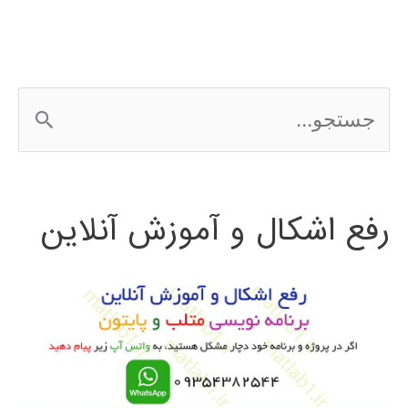
ج
س
ت
رفع اشکال و آموزش آنلاین
ج
و
ب
ر
ا