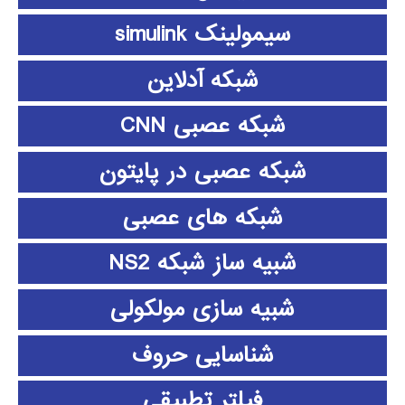
سیمولینک simulink
شبکه آدلاین
شبکه عصبی CNN
شبکه عصبی در پایتون
شبکه های عصبی
شبیه ساز شبکه NS2
شبیه سازی مولکولی
شناسایی حروف
فیلتر تطبیقی