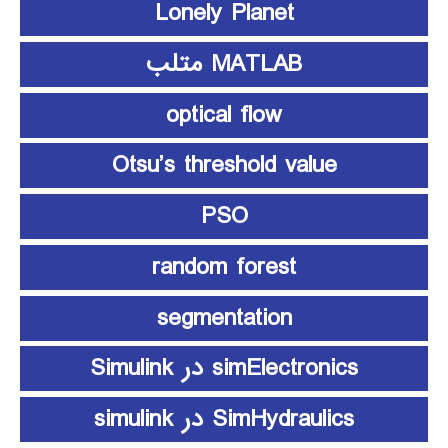
Lonely Planet
MATLAB متلب
optical flow
Otsu’s threshold value
PSO
random forest
segmentation
simElectronics در Simulink
SimHydraulics در simulink