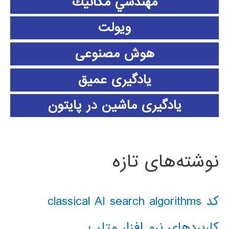
مهندسي مكانيك
ویولت
هوش مصنوعی
یادگیری عمیق
یادگیری ماشین در پایتون
نوشته‌های تازه
کد classical AI search algorithms
کاربردهای نرم افزار متلب