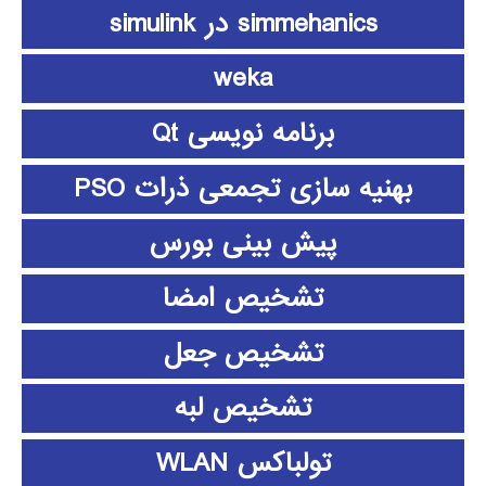
simmehanics در simulink
weka
برنامه نویسی Qt
بهنیه سازی تجمعی ذرات PSO
پیش بینی بورس
تشخیص امضا
تشخیص جعل
تشخیص لبه
تولباکس WLAN