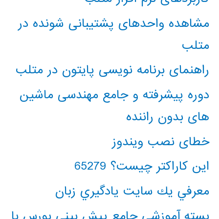
مشاهده واحدهای پشتیبانی شونده در
متلب
راهنمای برنامه نویسی پایتون در متلب
دوره پیشرفته و جامع مهندسی ماشین
های بدون راننده
خطای نصب ویندوز
این کاراکتر چیست؟ 65279
معرفي يك سايت يادگيري زبان
بسته آموزشی جامع پیش بینی بورس با