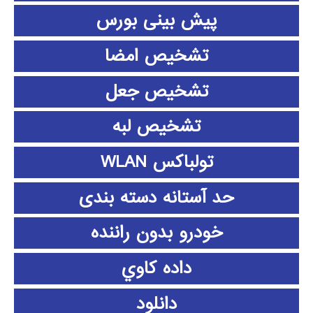
پیش بینی بورس
تشخیص امضا
تشخیص جعل
تشخیص لبه
تولباکس WLAN
حد آستانه دسته بندی
خودرو بدون راننده
داده كاوي
دانلود