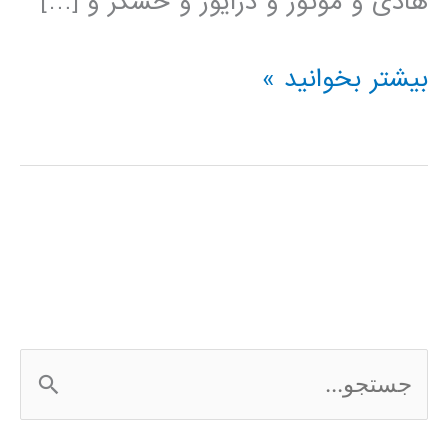
هادی و موتور و درایور و حسگر و […]
فیلم
بیشتر بخوانید »
آموزشی
simElectronics
در
simulink
ج
س