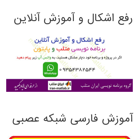
ت
رفع اشکال و آموزش آنلاین
ج
و
ب
ر
ا
ی
:
آموزش فارسی شبکه عصبی