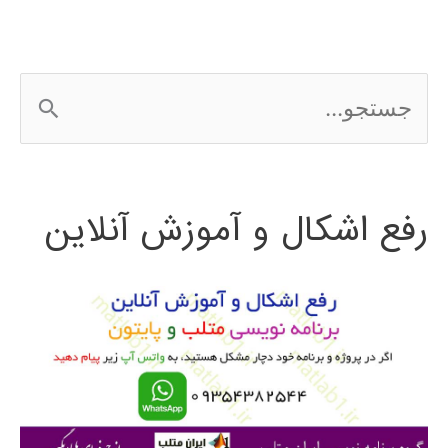
ج
س
ت
رفع اشکال و آموزش آنلاین
ج
و
ب
ر
ا