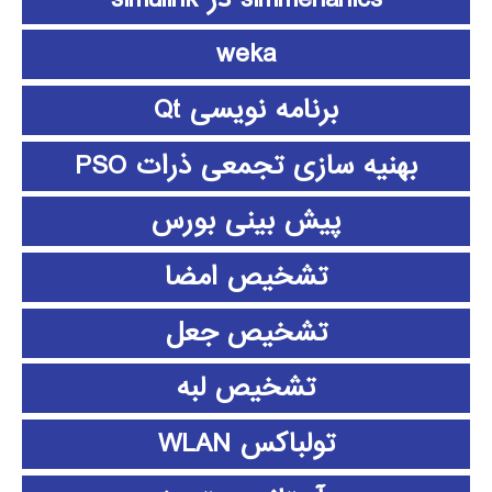
weka
برنامه نویسی Qt
بهنیه سازی تجمعی ذرات PSO
پیش بینی بورس
تشخیص امضا
تشخیص جعل
تشخیص لبه
تولباکس WLAN