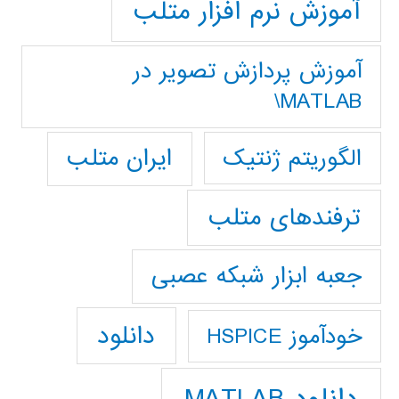
آموزش نرم افزار متلب
آموزش پردازش تصوير در
MATLAB\
ایران متلب
الگوریتم ژنتیک
ترفندهای متلب
جعبه ابزار شبکه عصبی
دانلود
خودآموز HSPICE