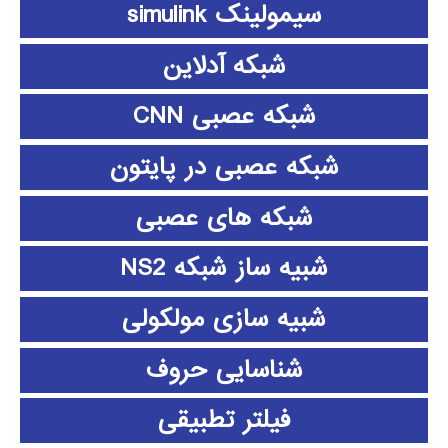
سیمولینک simulink
شبکه آدلاین
شبکه عصبی CNN
شبکه عصبی در پایتون
شبکه های عصبی
شبیه ساز شبکه NS2
شبیه سازی مولکولی
شناسایی حروف
فیلتر تطبیقی