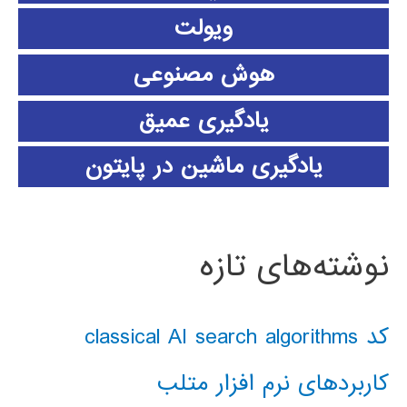
ویولت
هوش مصنوعی
یادگیری عمیق
یادگیری ماشین در پایتون
نوشته‌های تازه
کد classical AI search algorithms
کاربردهای نرم افزار متلب