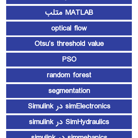
MATLAB متلب
optical flow
Otsu’s threshold value
PSO
random forest
segmentation
simElectronics در Simulink
SimHydraulics در simulink
simmehanics در simulink