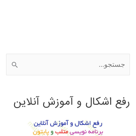
فارسی
الگوریتم
جستجوی
محلی
ج
گرانشی
س
ت
رفع اشکال و آموزش آنلاین
ج
و
ب