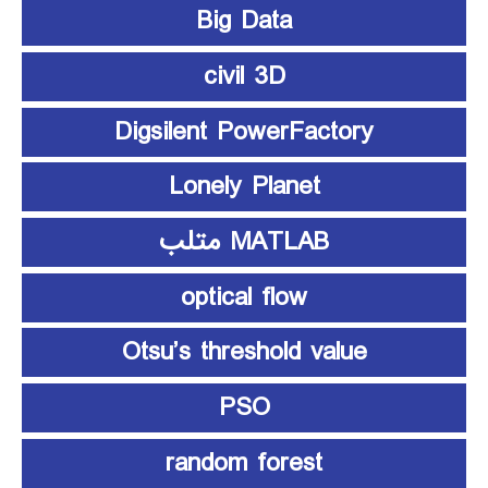
Big Data
civil 3D
Digsilent PowerFactory
Lonely Planet
MATLAB متلب
optical flow
Otsu’s threshold value
PSO
random forest