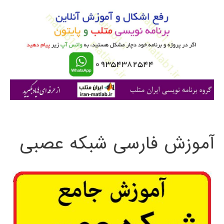
و
ب
ر
ا
ی
:
آموزش فارسی شبکه عصبی