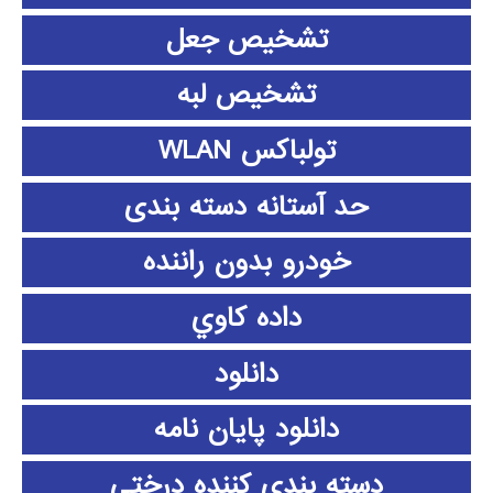
تشخیص جعل
تشخیص لبه
تولباکس WLAN
حد آستانه دسته بندی
خودرو بدون راننده
داده كاوي
دانلود
دانلود پايان نامه
دسته بندی کننده درختی