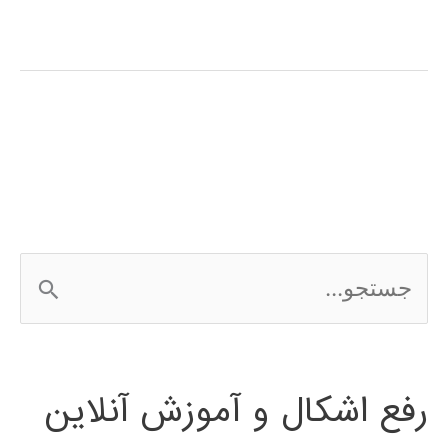
جامع
آموزش
فارسی
الگوریتم
جستجوی
محلی
ج
گرانشی
س
ت
رفع اشکال و آموزش آنلاین
ج