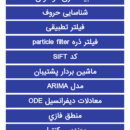
شناسایی حروف
فیلتر تطبیقی
فیلتر ذره particle filter
کد SIFT
ماشین بردار پشتیبان
مدل ARIMA
معادلات دیفرانسیل ODE
منطق فازي