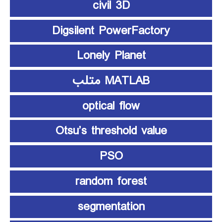
civil 3D
Digsilent PowerFactory
Lonely Planet
MATLAB متلب
optical flow
Otsu’s threshold value
PSO
random forest
segmentation