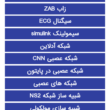
زاب ZAB
سیگنال ECG
سیمولینک simulink
شبکه آدلاین
شبکه عصبی CNN
شبکه عصبی در پایتون
شبکه های عصبی
شبیه ساز شبکه NS2
شبیه سازی مولکولی