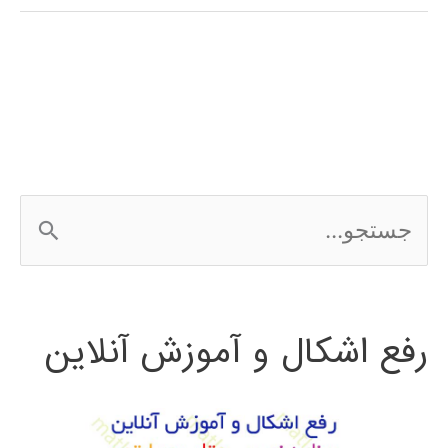
کنترل
در
متلب
ج
س
ت
رفع اشکال و آموزش آنلاین
ج
و
ب