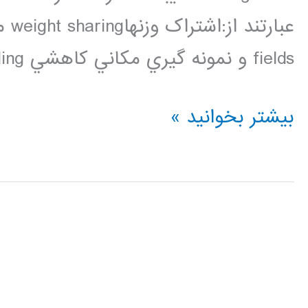
fields و نمونه گيري مکاني کاهشي spatial down sampling. […]
فیلم
بیشتر بخوانید »
آموزشی
شبکه
عصبی
کانالوشن