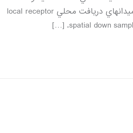
عبارتند از:اشتراک وزنهاweight sharing ميدانهاي دريافت محلي local receptor