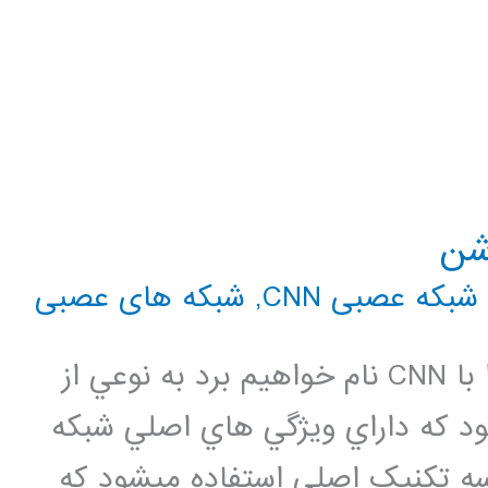
شن
شبکه عصبی CNN
,
شبکه های عصبی
شبکه عصبي کانولوشني که در ادامه آنرا با CNN نام خواهيم برد به نوعي از
 که داراي ويژگي هاي اصلي شبکه
neocognit ميباشد. درساختار CNN سه تکنيک اصلي استفاده ميشود که