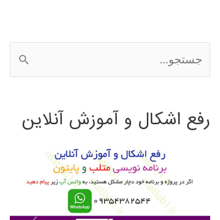
ج
س
ت
رفع اشکال و آموزش آنلاین
ج
و
ب
ر
ا