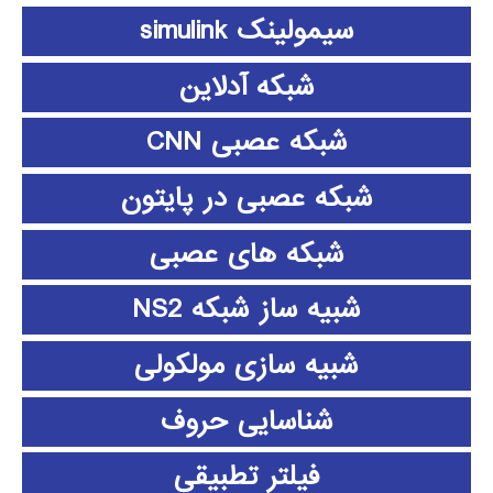
سیمولینک simulink
شبکه آدلاین
شبکه عصبی CNN
شبکه عصبی در پایتون
شبکه های عصبی
شبیه ساز شبکه NS2
شبیه سازی مولکولی
شناسایی حروف
فیلتر تطبیقی