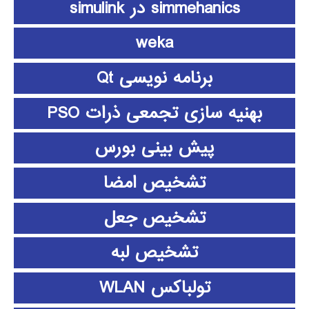
simmehanics در simulink
weka
برنامه نویسی Qt
بهنیه سازی تجمعی ذرات PSO
پیش بینی بورس
تشخیص امضا
تشخیص جعل
تشخیص لبه
تولباکس WLAN