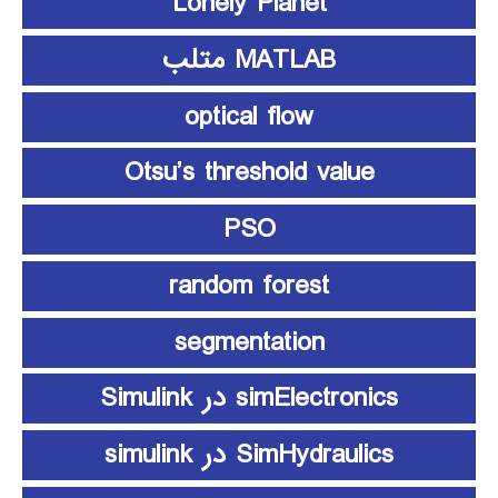
Lonely Planet
MATLAB متلب
optical flow
Otsu’s threshold value
PSO
random forest
segmentation
simElectronics در Simulink
SimHydraulics در simulink