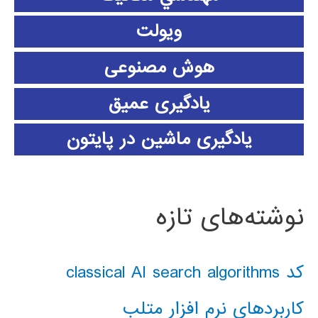
ویولت
هوش مصنوعی
یادگیری عمیق
یادگیری ماشین در پایتون
نوشته‌های تازه
کد classical AI search algorithms
کاربردهای نرم افزار متلب