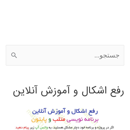
3Ds
MAX
ج
س
ت
رفع اشکال و آموزش آنلاین
ج
و
ب
ر