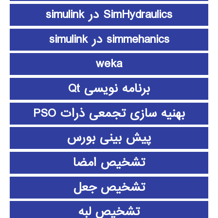
SimHydraulics در simulink
simmehanics در simulink
weka
برنامه نویسی Qt
بهنیه سازی تجمعی ذرات PSO
پیش بینی بورس
تشخیص امضا
تشخیص جعل
تشخیص لبه