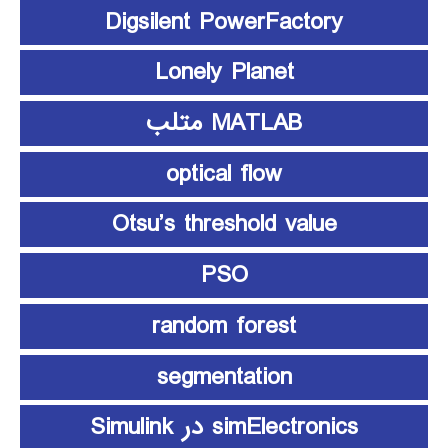
Digsilent PowerFactory
Lonely Planet
MATLAB متلب
optical flow
Otsu’s threshold value
PSO
random forest
segmentation
simElectronics در Simulink