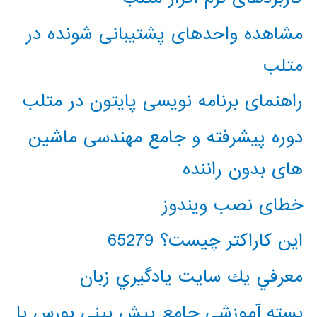
مشاهده واحدهای پشتیبانی شونده در
متلب
راهنمای برنامه نویسی پایتون در متلب
دوره پیشرفته و جامع مهندسی ماشین
های بدون راننده
خطای نصب ویندوز
این کاراکتر چیست؟ 65279
معرفي يك سايت يادگيري زبان
بسته آموزشی جامع پیش بینی بورس با