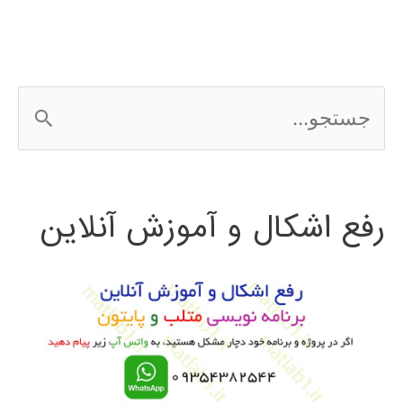
ج
س
ت
رفع اشکال و آموزش آنلاین
ج
و
ب
ر
ا