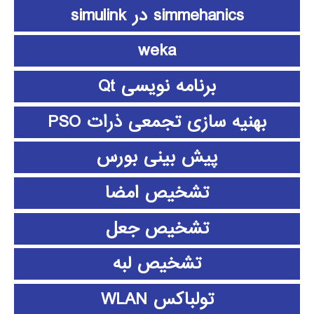
simmehanics در simulink
weka
برنامه نویسی Qt
بهنیه سازی تجمعی ذرات PSO
پیش بینی بورس
تشخیص امضا
تشخیص جعل
تشخیص لبه
تولباکس WLAN