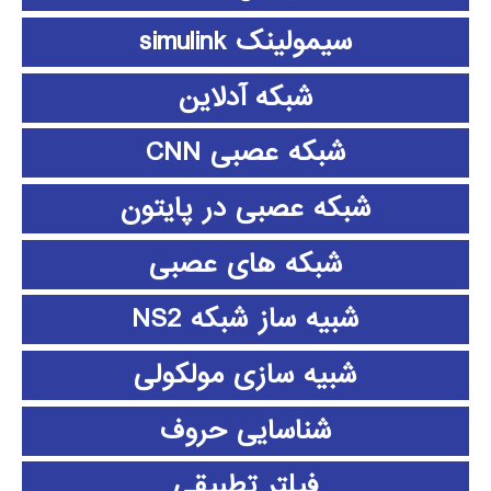
سیمولینک simulink
شبکه آدلاین
شبکه عصبی CNN
شبکه عصبی در پایتون
شبکه های عصبی
شبیه ساز شبکه NS2
شبیه سازی مولکولی
شناسایی حروف
فیلتر تطبیقی