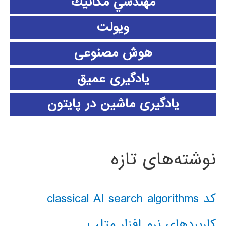
مهندسي مكانيك
ویولت
هوش مصنوعی
یادگیری عمیق
یادگیری ماشین در پایتون
نوشته‌های تازه
کد classical AI search algorithms
کاربردهای نرم افزار متلب