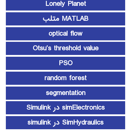
Lonely Planet
MATLAB متلب
optical flow
Otsu’s threshold value
PSO
random forest
segmentation
simElectronics در Simulink
SimHydraulics در simulink