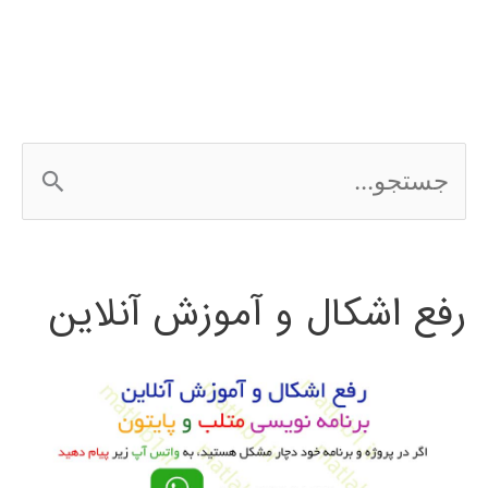
Hadoop
ج
س
ت
رفع اشکال و آموزش آنلاین
ج
و
ب
ر