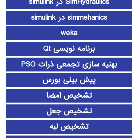
SimHydraulics در simulink
simmehanics در simulink
weka
برنامه نویسی Qt
بهنیه سازی تجمعی ذرات PSO
پیش بینی بورس
تشخیص امضا
تشخیص جعل
تشخیص لبه