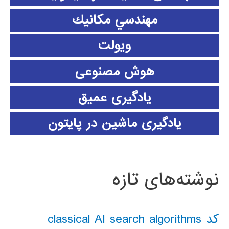
مهندسي مكانيك
ویولت
هوش مصنوعی
یادگیری عمیق
یادگیری ماشین در پایتون
نوشته‌های تازه
کد classical AI search algorithms