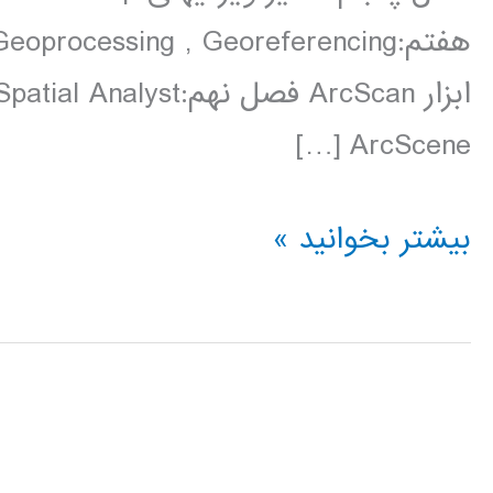
ArcScene […]
فیلم
بیشتر بخوانید »
آموزش
فارسی
نرم
افزار