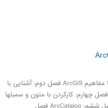
سر فصل مطالب : فصل اول: آشنایی با مفاهیم ArcGIS فصل دوم: آشنایی با
­ها فصل چهارم: کارکردن با متون و سمبل­ها
فصل پنجم: سایر ویژگی­های Arcmap فصل ششم: ArcCatalog فصل