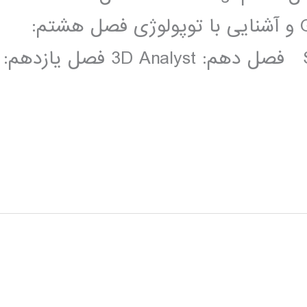
هفتم:Geoprocessing , Georeferencing و آشنایی با توپولوژی فصل هشتم:
ابزار ArcScan فصل نهم:Spatial Analyst فصل دهم: 3D Analyst فصل یازدهم: