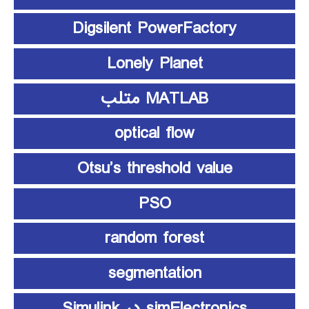
Digsilent PowerFactory
Lonely Planet
MATLAB متلب
optical flow
Otsu’s threshold value
PSO
random forest
segmentation
simElectronics در Simulink