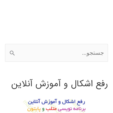
شبکه
عصبی
در
MATLAB
ج
با
س
مثال
ت
رفع اشکال و آموزش آنلاین
ج
و
ب