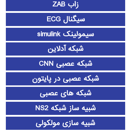
زاب ZAB
سیگنال ECG
سیمولینک simulink
شبکه آدلاین
شبکه عصبی CNN
شبکه عصبی در پایتون
شبکه های عصبی
شبیه ساز شبکه NS2
شبیه سازی مولکولی