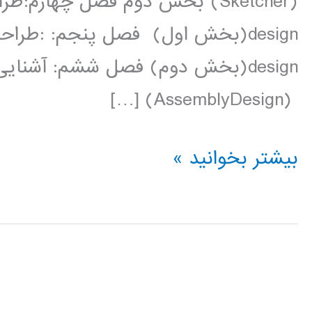
design(بخش دوم) فصل ششم: آشنای
(AssemblyDesign) […]
فیلم
بیشتر بخوانید »
آموزش
فارسی
نرم
افزار