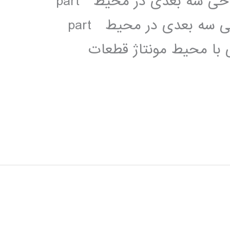
(Sketcher) بخش دوم فصل چهارم:طراحی سه بعدی در محیط part
design(بخش اول) فصل پنجم: :طراحی سه بعدی در محیط part
ی با محیط مونتاژ قطعات