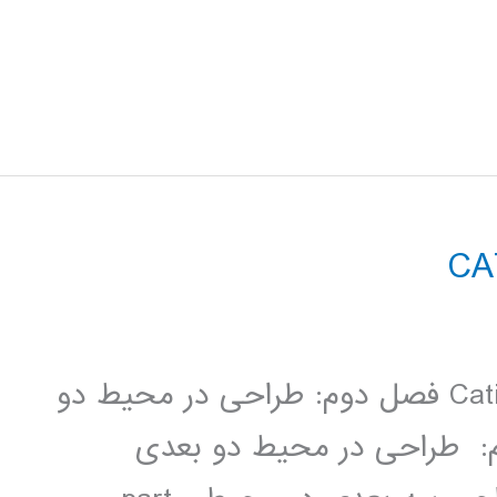
فصل اول: آشنایی با محیط نرم­ افزار Catia فصل دوم: طراحی در محیط دو
فصل سوم: طراحی در محیط دو بعدی