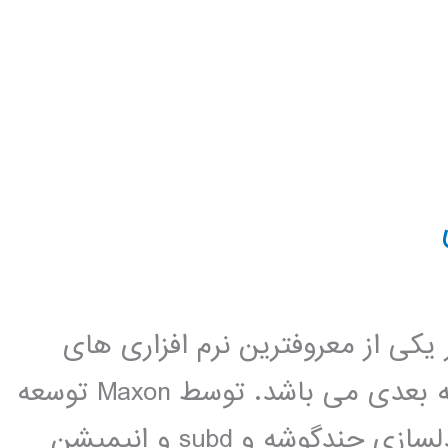
ci ، این نرم افزار یکی از معروفترین نرم افزاری های
مدلسازی و انمشن سازی و رندرینگ سه بعدی می باشد. توسط Maxon توسعه
داده شده است. Cinema 4D قادر به مدلسازی چندگوشه و subd و انیمیشن